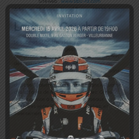
Siteweb :
www.slbc-ra.com
Adresse : 22 Avenue Lionel Terray, 69330 Jonage
Laurent Courbarie
Le cabinet SLBC assiste les professionnels de
tous secteurs dans la gestion de leur
comptabilité, les questions fiscales, la gestion
des ressources humaines et les services de
secrétariat juridique. Fortement impliqué dans
les réseaux francophones, le groupe SLBC
dispose également d’un bureau dans le quartier
des affaires de Montréal au Québec. Cette
présence vise à développer les réseaux
d’affaires entre la France et le Québec, et
inversement.