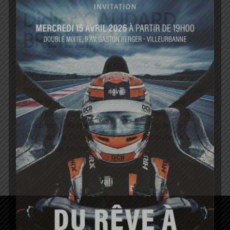
Didier CAUDARD
BREILLE
Fondé en 1999 à Lyon, le Groupe DCB
INTERNATIONAL s’est imposé comme un acteur
majeur de la promotion immobilièred’entreprise
et de la logistique dans la région Lyonnaise.
Porté par des valeurs fondamentales tels que
l’Audace, le Respect, la qualité, la Rigueur et
l’Humain. Le Groupe DCB sera à l’écoute de vos
besoins en toute circonstance.