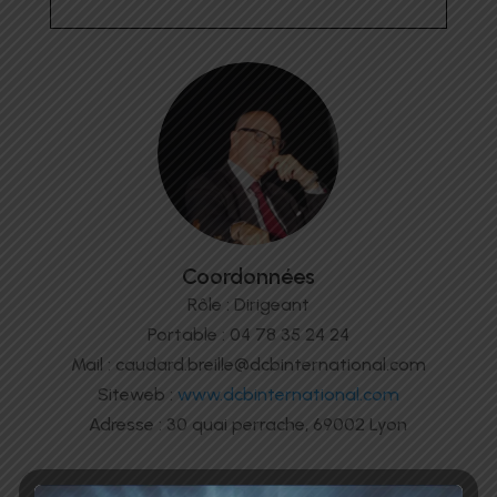
Coordonnées
Rôle : Dirigeant
Portable : 04 78 35 24 24
Mail : caudard.breille@dcbinternational.com
Siteweb :
www.dcbinternational.com
Adresse : 30 quai perrache, 69002 Lyon