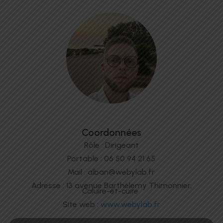
Coordonnées
Rôle : Dirigeant
Portable : 06 50 94 21 65
Mail : alban@webylab.fr
Adresse : 13 avenue Barthélemy Thimonnier,
Caluire-et-cuire
Site web :
www.webylab.fr