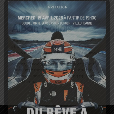
Alban Gallois
Weby Lab est spécialiste en élaboration de
stratégies de communication digitales par le
biais de la création de sites vitrines sur-mesure,
campagnes de référencement naturel et
payant, développement d’identité graphique et
community management. Comptez sur une
équipe d’experts en web marketing diplômés et
expérimentés.